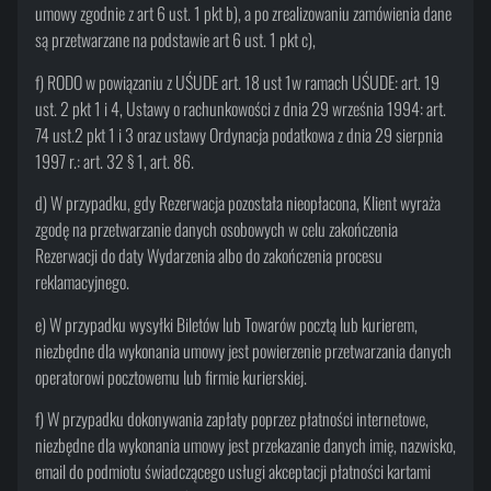
umowy zgodnie z art 6 ust. 1 pkt b), a po zrealizowaniu zamówienia dane
są przetwarzane na podstawie art 6 ust. 1 pkt c),
f) RODO w powiązaniu z UŚUDE art. 18 ust 1w ramach UŚUDE: art. 19
ust. 2 pkt 1 i 4, Ustawy o rachunkowości z dnia 29 września 1994: art.
74 ust.2 pkt 1 i 3 oraz ustawy Ordynacja podatkowa z dnia 29 sierpnia
1997 r.: art. 32 § 1, art. 86.
d) W przypadku, gdy Rezerwacja pozostała nieopłacona, Klient wyraża
zgodę na przetwarzanie danych osobowych w celu zakończenia
Rezerwacji do daty Wydarzenia albo do zakończenia procesu
reklamacyjnego.
e) W przypadku wysyłki Biletów lub Towarów pocztą lub kurierem,
niezbędne dla wykonania umowy jest powierzenie przetwarzania danych
operatorowi pocztowemu lub firmie kurierskiej.
f) W przypadku dokonywania zapłaty poprzez płatności internetowe,
niezbędne dla wykonania umowy jest przekazanie danych imię, nazwisko,
email do podmiotu świadczącego usługi akceptacji płatności kartami