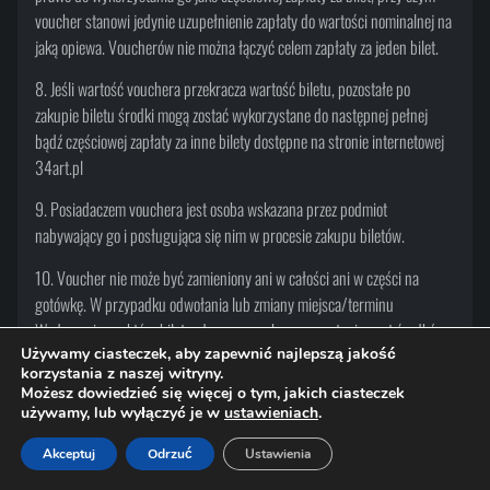
voucher stanowi jedynie uzupełnienie zapłaty do wartości nominalnej na
jaką opiewa. Voucherów nie można łączyć celem zapłaty za jeden bilet.
8. Jeśli wartość vouchera przekracza wartość biletu, pozostałe po
zakupie biletu środki mogą zostać wykorzystane do następnej pełnej
bądź częściowej zapłaty za inne bilety dostępne na stronie internetowej
34art.pl
9. Posiadaczem vouchera jest osoba wskazana przez podmiot
nabywający go i posługująca się nim w procesie zakupu biletów.
10. Voucher nie może być zamieniony ani w całości ani w części na
gotówkę. W przypadku odwołania lub zmiany miejsca/terminu
Wydarzenia, na który bilet opłacono voucherem, nastąpi zwrot środków
faktycznie wpłaconej przez Klienta podczas zakupu. Voucher w tym
Używamy ciasteczek, aby zapewnić najlepszą jakość
korzystania z naszej witryny.
przypadku traci ważność.
Możesz dowiedzieć się więcej o tym, jakich ciasteczek
używamy, lub wyłączyć je w
ustawieniach
.
11. 34art.pl ma prawo odmówić realizacji vouchera w następujących
przypadkach: upływu
Akceptuj
Odrzuć
Ustawienia
START
MENU
KOSZYK
VOUCHERY
BILETY