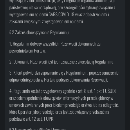
wynikające z obronności kraju, akty i regulacje organów administracji
państwowej lub samorządowej, a w szczególności sytuacje związane z
występowaniem epidemii SARS COVID-19 wraz z obostrzeniami i
zakazami związanymi z występowaniem epidemii.
§ 2 Zakres obowiązywania Regulaminu
1. Regulamin dotyczy wszystkich Rezerwacji dokonanych za
pośrednictwem Portalu.
2. Dokonanie Rezerwacji jest jednoznaczne z akceptacją Regulaminu.
3. Klient potwierdza zapoznanie się z Regulaminem, poprzez oznaczenie
odpowiedniego pola w Portalu podczas dokonywania Rezerwacji.
4. Regulamin został przygotowany zgodnie z art. 8 ust. 1 pkt 1 UŚUDE
oraz celem spełnienia obowiązków informacyjnych przedsiębiorcy w
umowach zawieranych poza lokalem przedsiębiorstwa lub na odległość,
które Operator jako przedsiębiorca jest zobowiązany przekazać na
podstawie art. 12 ust. 1 UPK.
§ 3 Proces zakupu Biletów i Towarów