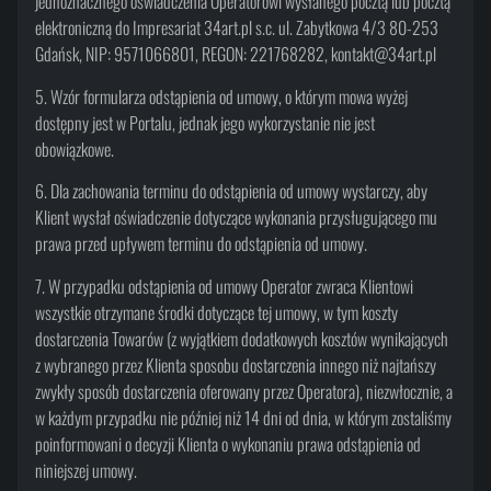
jednoznacznego oświadczenia Operatorowi wysłanego pocztą lub pocztą
elektroniczną do Impresariat 34art.pl s.c. ul. Zabytkowa 4/3 80-253
Gdańsk, NIP: 9571066801, REGON: 221768282, kontakt@34art.pl
5. Wzór formularza odstąpienia od umowy, o którym mowa wyżej
dostępny jest w Portalu, jednak jego wykorzystanie nie jest
obowiązkowe.
6. Dla zachowania terminu do odstąpienia od umowy wystarczy, aby
Klient wysłał oświadczenie dotyczące wykonania przysługującego mu
prawa przed upływem terminu do odstąpienia od umowy.
7. W przypadku odstąpienia od umowy Operator zwraca Klientowi
wszystkie otrzymane środki dotyczące tej umowy, w tym koszty
dostarczenia Towarów (z wyjątkiem dodatkowych kosztów wynikających
z wybranego przez Klienta sposobu dostarczenia innego niż najtańszy
zwykły sposób dostarczenia oferowany przez Operatora), niezwłocznie, a
w każdym przypadku nie później niż 14 dni od dnia, w którym zostaliśmy
poinformowani o decyzji Klienta o wykonaniu prawa odstąpienia od
niniejszej umowy.