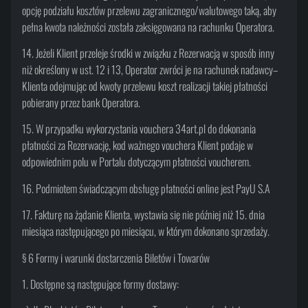
opcję podziału kosztów przelewu zagranicznego/walutowego taką, aby
pełna kwota należności została zaksięgowana na rachunku Operatora.
14. Jeżeli Klient przeleje środki w związku z Rezerwacją w sposób inny
niż określony w ust. 12 i 13, Operator zwróci je na rachunek nadawcy–
Klienta odejmując od kwoty przelewu koszt realizacji takiej płatności
pobierany przez bank Operatora.
15. W przypadku wykorzystania vouchera 34art.pl do dokonania
płatności za Rezerwację, kod ważnego vouchera Klient podaje w
odpowiednim polu w Portalu dotyczącym płatności voucherem.
16. Podmiotem świadczącym obsługę płatności online jest PayU S.A
17. Fakturę na żądanie Klienta, wystawia się nie później niż 15. dnia
miesiąca następującego po miesiącu, w którym dokonano sprzedaży.
§ 6 Formy i warunki dostarczenia Biletów i Towarów
1. Dostępne są następujące formy dostawy: