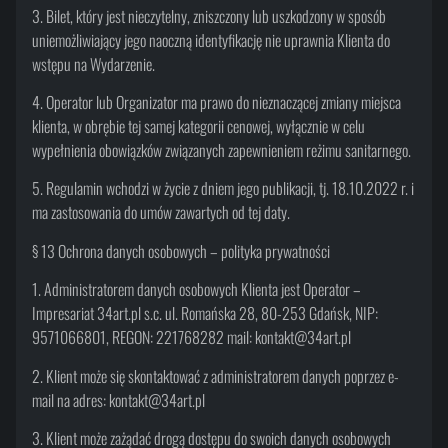
3. Bilet, który jest nieczytelny, zniszczony lub uszkodzony w sposób
uniemożliwiający jego naoczną identyfikację nie uprawnia Klienta do
wstępu na Wydarzenie.
4. Operator lub Organizator ma prawo do nieznaczącej zmiany miejsca
klienta, w obrębie tej samej kategorii cenowej, wyłącznie w celu
wypełnienia obowiązków związanych zapewnieniem reżimu sanitarnego.
5. Regulamin wchodzi w życie z dniem jego publikacji, tj. 18.10.2022 r. i
ma zastosowania do umów zawartych od tej daty.
§ 13 Ochrona danych osobowych – polityka prywatności
1. Administratorem danych osobowych Klienta jest Operator –
Impresariat 34art.pl s.c. ul. Romańska 28, 80-253 Gdańsk, NIP:
9571066801, REGON: 221768282 mail: kontakt@34art.pl
2. Klient może się skontaktować z administratorem danych poprzez e-
mail na adres: kontakt@34art.pl
3. Klient może zażądać drogą dostępu do swoich danych osobowych