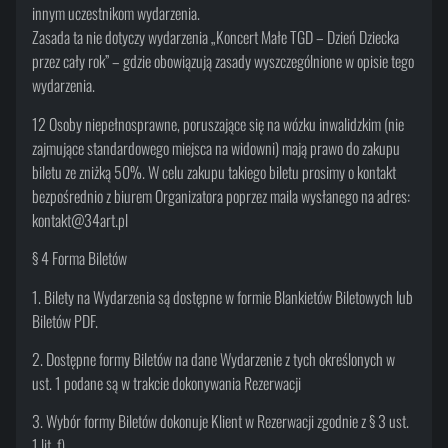
innym uczestnikom wydarzenia.
Zasada ta nie dotyczy wydarzenia „Koncert Małe TGD – Dzień Dziecka
przez cały rok” – gdzie obowiązują zasady wyszczególnione w opisie tego
wydarzenia.
12 Osoby niepełnosprawne, poruszające się na wózku inwalidzkim (nie
zajmujące standardowego miejsca na widowni) mają prawo do zakupu
biletu ze zniżką 50%. W celu zakupu takiego biletu prosimy o kontakt
bezpośrednio z biurem Organizatora poprzez maila wysłanego na adres:
kontakt@34art.pl
§ 4 Forma Biletów
1. Bilety na Wydarzenia są dostępne w formie Blankietów Biletowych lub
Biletów PDF.
2. Dostępne formy Biletów na dane Wydarzenie z tych określonych w
ust. 1 podane są w trakcie dokonywania Rezerwacji
3. Wybór formy Biletów dokonuje Klient w Rezerwacji zgodnie z § 3 ust.
1 lit. f).