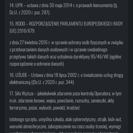
14. UPK – ustawa z dnia 30 maja 2014 r. o prawach konsumenta (tj.
Dz.U. z 2020 r. poz. 287).
15. RODO – ROZPORZĄDZENIE PARLAMENTU EUROPEJSKIEGO I RADY
(UE) 2016/679
z dnia 27 kwietnia 2016 r. w sprawie ochrony osób fizycznych w związku
z przetwarzaniem danych osobowych i w sprawie swobodnego
przepływu takich danych oraz uchylenia dyrektywy 95/46/WE (ogólne
rozporządzenie o ochronie danych)
16. UŚUDE – Ustawa z dnia 18 lipca 2002 r. o świadczeniu usług drogą
elektroniczną ((Dz.U. z 2020 r. poz. 344)
17. Siła Wyższa – jakiekolwiek zdarzenie poza kontrolą Operatora, w tym
m.in. zdarzenie losowe, wojna, powstanie, rozruchy, zamieszki, akty
terroryzmu, pożar, wybuch, powódź, kradzież
istotnego sprzętu, umyślna szkoda, atak cybernetyczny, strajk, lock-out,
warunki atmosferyczne, zabezpieczenie na rzecz osoby trzeciej, wymogi