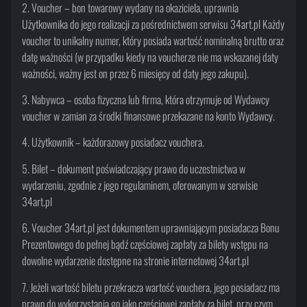
2. Voucher – bon towarowy wydany na okaziciela, uprawnia
Użytkownika do jego realizacji za pośrednictwem serwisu 34art.pl Każdy
voucher to unikalny numer, który posiada wartość nominalną brutto oraz
datę ważności (w przypadku kiedy na voucherze nie ma wskazanej daty
ważności, ważny jest on przez 6 miesięcy od daty jego zakupu).
3. Nabywca – osoba fizyczna lub firma, która otrzymuje od Wydawcy
voucher w zamian za środki finansowe przekazane na konto Wydawcy.
4. Użytkownik – każdorazowy posiadacz vouchera.
5. Bilet – dokument poświadczający prawo do uczestnictwa w
wydarzeniu, zgodnie z jego regulaminem, oferowanym w serwisie
34art.pl
6. Voucher 34art.pl jest dokumentem uprawniającym posiadacza Bonu
Prezentowego do pełnej bądź częściowej zapłaty za bilety wstępu na
dowolne wydarzenie dostępne na stronie internetowej 34art.pl
7. Jeżeli wartość biletu przekracza wartość vouchera, jego posiadacz ma
prawo do wykorzystania go jako częściowej zapłaty za bilet, przy czym