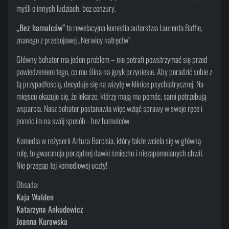
myśli o innych ludziach, bez cenzury.
„Bez hamulców”
to rewelacyjna komedia autorstwa Laurenta Baffie,
znanego z przebojowej „Nerwicy natręctw”.
Główny bohater ma jeden problem – nie potrafi powstrzymać się przed
powiedzeniem tego, co mu ślina na język przyniesie. Aby poradzić sobie z
tą przypadłością, decyduje się na wizytę w klinice psychiatrycznej. Na
miejscu okazuje się, że lekarze, którzy mają mu pomóc, sami potrzebują
wsparcia. Nasz bohater postanawia więc wziąć sprawy w swoje ręce i
pomóc im na swój sposób - bez hamulców.
Komedia w reżyserii Artura Barcisia, który także wciela się w główną
rolę, to gwarancja porządnej dawki śmiechu i niezapomnianych chwil.
Nie przegap tej komediowej uczty!
Obsada:
Kaja Walden
Katarzyna Ankudowicz
Joanna Kurowska