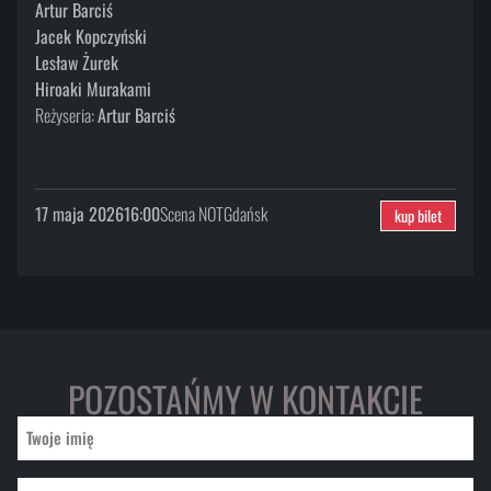
Artur Barciś
Jacek Kopczyński
Lesław Żurek
Hiroaki Murakami
Reżyseria:
Artur Barciś
17 maja 2026
16:00
Scena NOT
Gdańsk
kup bilet
POZOSTAŃMY W KONTAKCIE