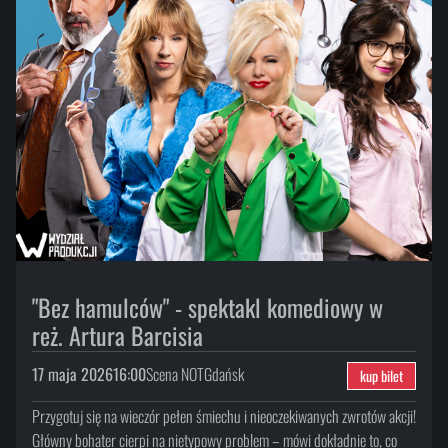
"Bez hamulców" - spektakl komediowy w
reż. Artura Barcisia
17 maja 2026
16:00
Scena NOT
Gdańsk
kup bilet
Przygotuj się na wieczór pełen śmiechu i nieoczekiwanych zwrotów akcji!
Główny bohater cierpi na nietypowy problem – mówi dokładnie to, co