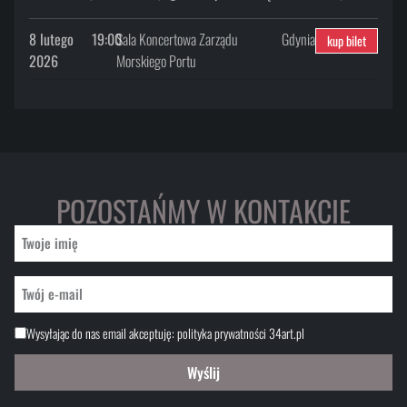
8 lutego
19:00
Sala Koncertowa Zarządu
Gdynia
kup bilet
2026
Morskiego Portu
POZOSTAŃMY W KONTAKCIE
Wysyłając do nas email akceptuję:
polityka prywatności 34art.pl
Wyślij