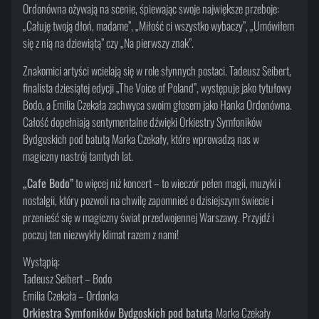
Ordonówna ożywają na scenie, śpiewając swoje największe przeboje:
„Całuję twoją dłoń, madame”, „Miłość ci wszystko wybaczy”, „Umówiłem
się z nią na dziewiątą” czy „Na pierwszy znak”.
Znakomici artyści wcielają się w role słynnych postaci. Tadeusz Seibert,
finalista dziesiątej edycji „The Voice of Poland”, występuje jako tytułowy
Bodo, a Emilia Czekała zachwyca swoim głosem jako Hanka Ordonówna.
Całość dopełniają sentymentalne dźwięki Orkiestry Symfoników
Bydgoskich pod batutą Marka Czekały, które wprowadzą nas w
magiczny nastrój tamtych lat.
„Cafe Bodo”
to więcej niż koncert – to wieczór pełen magii, muzyki i
nostalgii, który pozwoli na chwilę zapomnieć o dzisiejszym świecie i
przenieść się w magiczny świat przedwojennej Warszawy. Przyjdź i
poczuj ten niezwykły klimat razem z nami!
Wystąpią:
Tadeusz Seibert – Bodo
Emilia Czekała – Ordonka
Orkiestra Symfoników Bydgoskich pod batutą
Marka Czekały