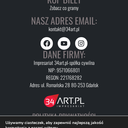
Zobacz co gramy
NASZ ADRES EMAIL:
kontakt@34art.pl
DANE FIRMY:
Impresariat 34art.pl-spółka cywilna
NIP: 9571066801
REGON: 221768282
Adres: ul. Romańska 28 80-253 Gdańsk
POLITYKA PRYWATNOŚCI
FAQ
Używamy ciasteczek, aby zapewnić najlepszą jakość
korzystania z naszej witryny.