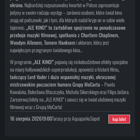
ekranu.
Najbardziej rozpoznawalny kwartet w Polsce zaprezentuje
jedyny w swoim rodzaju występ – zarówno osobom, które świat kina
znają od podszewki, jak i tym, dla których nadal kryje on w sobie wiele
tajemnic.
„ALE KINO!” to żartobliwe spojrzenie na ponadczasowe
przeboje muzyki filmowej, spotkania z Charliem Chaplinem,
Woodym Allenem, Tomem Hanksem
i aktorem, który jest
największym przegranym światowego kina…
W programie
„ALE KINO!”
pojawią się niskobudżetowe efekty specjalne
na miarę hollywoodzkich superprodukcji, opowieść o historii filmu
,
tańczący Lord Vader i dużo wspaniałej muzyki, okraszonej
mistrzowskim poczuciem humoru Grupy MoCarta
– Pawła
Kowaluka, Bolesława Błaszczyka, Michała Sikorskiego oraz Filipa Jaślara.
Zarezerwuj bilety na „ALE KINO!” i zanurz się w świat ulubionej muzyki
filmowej wraz z Grupą MoCarta!
16 sierpnia 2026
19:00
Tarasy przy Aquaparku
Sopot
kup bilet