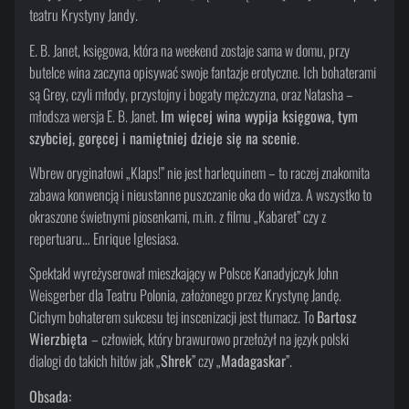
teatru Krystyny Jandy.
E. B. Janet, księgowa, która na weekend zostaje sama w domu, przy
butelce wina zaczyna opisywać swoje fantazje erotyczne. Ich bohaterami
są Grey, czyli młody, przystojny i bogaty mężczyzna, oraz Natasha –
młodsza wersja E. B. Janet.
Im więcej wina wypija księgowa, tym
szybciej, goręcej i namiętniej dzieje się na scenie
.
Wbrew oryginałowi „Klaps!” nie jest harlequinem – to raczej znakomita
zabawa konwencją i nieustanne puszczanie oka do widza. A wszystko to
okraszone świetnymi piosenkami, m.in. z filmu „Kabaret” czy z
repertuaru… Enrique Iglesiasa.
Spektakl wyreżyserował mieszkający w Polsce Kanadyjczyk John
Weisgerber dla Teatru Polonia, założonego przez Krystynę Jandę.
Cichym bohaterem sukcesu tej inscenizacji jest tłumacz. To
Bartosz
Wierzbięta
– człowiek, który brawurowo przełożył na język polski
dialogi do takich hitów jak „
Shrek
” czy „
Madagaskar
”.
Obsada: