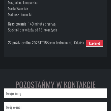
Magdalena Lamparska
Marta Walesiak
Mateusz Damięcki
Czas trwania:
140 minut z przerwą
Spektakl dla widzów od 18. roku życia
27 października 2026
17:15
Scena Teatralna NOT
Gdańsk
kup bilet
POZOSTAŃMY W KONTAKCIE