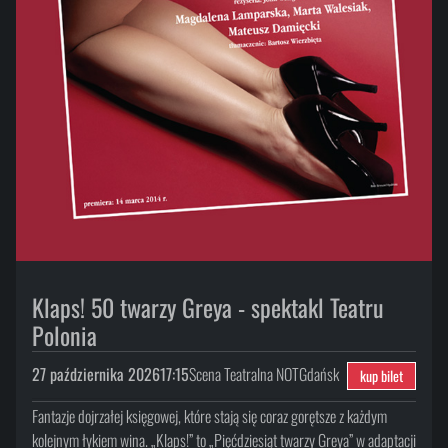
Klaps! 50 twarzy Greya - spektakl Teatru
Polonia
27 października 2026
17:15
Scena Teatralna NOT
Gdańsk
kup bilet
Fantazje dojrzałej księgowej, które stają się coraz gorętsze z każdym
kolejnym łykiem wina. „Klaps!” to „Pięćdziesiąt twarzy Greya” w adaptacji