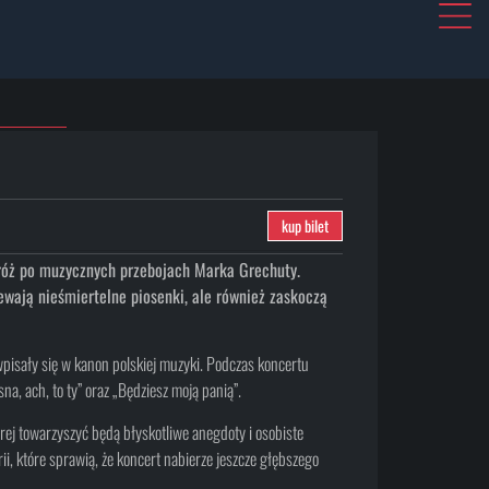
kup bilet
róż po muzycznych przebojach Marka Grechuty.
ewają nieśmiertelne piosenki, ale również zaskoczą
wpisały się w kanon polskiej muzyki. Podczas koncertu
na, ach, to ty” oraz „Będziesz moją panią”.
órej towarzyszyć będą błyskotliwe anegdoty i osobiste
, które sprawią, że koncert nabierze jeszcze głębszego