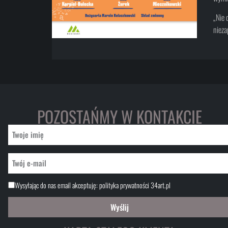
„Nie 
nieza
POZOSTAŃMY W KONTAKCIE
Wysyłając do nas email akceptuję:
polityka prywatności 34art.pl
Wyślij