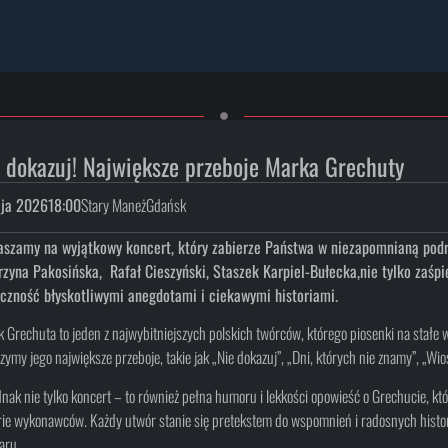
 dokazuj! Największe przeboje Marka Grechuty
ja 2026
18:00
Stary Maneż
Gdańsk
aszamy na wyjątkowy koncert, który zabierze Państwa w niezapomnianą pod
rzyna Pakosińska, Rafał Cieszyński, Staszek Karpiel-Bułecka,nie tylko zaśpi
iczność błyskotliwymi anegdotami i ciekawymi historiami.
 Grechuta to jeden z najwybitniejszych polskich twórców, którego piosenki na stałe 
zymy jego największe przeboje, takie jak „Nie dokazuj”, „Dni, których nie znamy”, „Wios
dnak nie tylko koncert – to również pełna humoru i lekkości opowieść o Grechucie, kt
rie wykonawców. Każdy utwór stanie się pretekstem do wspomnień i radosnych historii
aru.