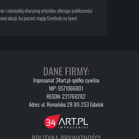
or i niezwykłą charyzmę artystów, oferując publiczności
kowej okazji, by poczuć magię Grechuty na żywo!
DANE FIRMY:
Impresariat 34art.pl-spółka cywilna
NIP: 9571066801
REGON: 221768282
Adres: ul. Romańska 28 80-253 Gdańsk
POLITYKA PRYWATNOŚCI