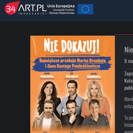
Nie
9 ma
Zapr
Kata
publ
Marek
usłys
To je
histo
wymi