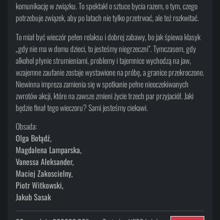
komunikację w związku. To spektakl o sztuce bycia razem, o tym, czego
potrzebuje związek, aby po latach nie tylko przetrwać, ale też rozkwitać.
To miał być wieczór pełen relaksu i dobrej zabawy, bo jak śpiewa klasyk
„gdy nie ma w domu dzieci, to jesteśmy niegrzeczni”. Tymczasem, gdy
alkohol płynie strumieniami, problemy i tajemnice wychodzą na jaw,
wzajemne zaufanie zostaje wystawione na próbę, a granice przekroczone.
Niewinna impreza zamienia się w spotkanie pełne nieoczekiwanych
zwrotów akcji, które na zawsze zmieni życie trzech par przyjaciół. Jaki
będzie finał tego wieczoru? Sami jesteśmy ciekawi.
Obsada:
Olga Bołądź,
Magdalena Lamparska,
Vanessa Aleksander,
Maciej Zakoscielny,
Piotr Witkowski,
Jakub Sasak