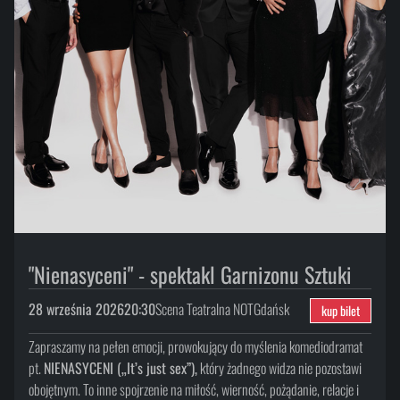
"Nienasyceni" - spektakl Garnizonu Sztuki
28 września 2026
20:30
Scena Teatralna NOT
Gdańsk
kup bilet
Zapraszamy na pełen emocji, prowokujący do myślenia komediodramat
pt.
NIENASYCENI („It’s just sex”),
który żadnego widza nie pozostawi
obojętnym. To inne spojrzenie na miłość, wierność, pożądanie, relacje i