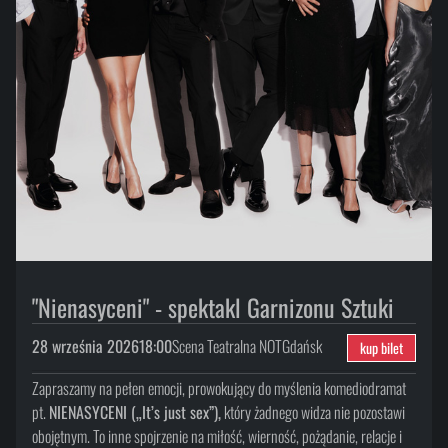
"Nienasyceni" - spektakl Garnizonu Sztuki
28 września 2026
18:00
Scena Teatralna NOT
Gdańsk
kup bilet
Zapraszamy na pełen emocji, prowokujący do myślenia komediodramat
pt.
NIENASYCENI („It’s just sex”),
który żadnego widza nie pozostawi
obojętnym. To inne spojrzenie na miłość, wierność, pożądanie, relacje i