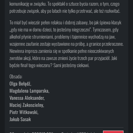
komunikację w związku. To spektakl o sztuce bycia razem, o tym, czego
potrzebuje związek, aby po latach nie tylko przetrwać, ale też rozkwitać.
To miał być wieczór pełen relaksu i dobrej zabawy, bo jak śpiewa klasyk
„gdy nie ma w domu dzieci, to jesteśmy niegrzeczni”. Tymczasem, gdy
alkohol płynie strumieniami, problemy i tajemnice wychodzą na jaw,
wzajemne zaufanie zostaje wystawione na próbę, a granice przekroczone.
Niewinna impreza zamienia się w spotkanie pełne nieoczekiwanych
zwrotów akcji, które na zawsze zmieni życie trzech par przyjaciół. Jaki
będzie finał tego wieczoru? Sami jesteśmy ciekawi.
Obsada:
Olga Bołądź,
Magdalena Lamparska,
Vanessa Aleksander,
Maciej Zakoscielny,
Piotr Witkowski,
Jakub Sasak