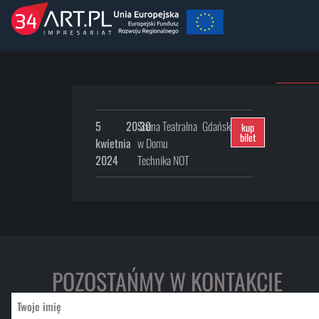
5
20:30
Scena Teatralna
Gdańsk
kup
bilet
kwietnia
w Domu
2024
Technika NOT
POZOSTAŃMY W KONTAKCIE