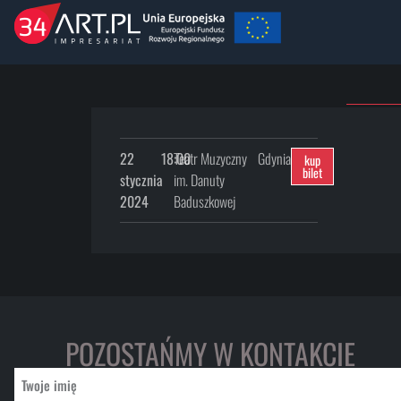
22
18:00
Teatr Muzyczny
Gdynia
kup
bilet
stycznia
im. Danuty
2024
Baduszkowej
POZOSTAŃMY W KONTAKCIE