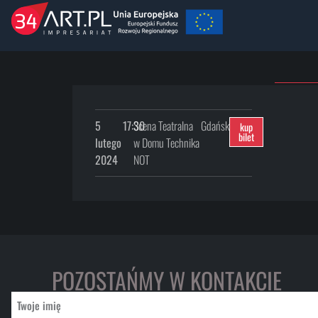
5
17:30
Scena Teatralna
Gdańsk
kup
bilet
lutego
w Domu Technika
2024
NOT
POZOSTAŃMY W KONTAKCIE