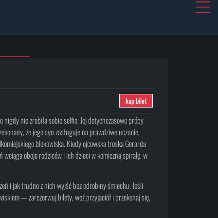
kup bilet
e nigdy nie zrobiła sobie selfie. Jej dotychczasowe próby
ekonany, że jego syn zasługuje na prawdziwe uczucie,
lkomiejskiego blokowiska. Kiedy ojcowska troska Gerarda
 wciąga oboje rodziców i ich dzieci w komiczną spiralę, w
eń i jak trudno z nich wyjść bez odrobiny śmiechu. Jeśli
iskiem — zarezerwuj bilety, weź przyjaciół i przekonaj się,