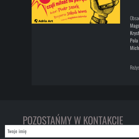
Obsa
Magd
Krys
Pola
Mich
Reżys
POZOSTAŃMY W KONTAKCIE