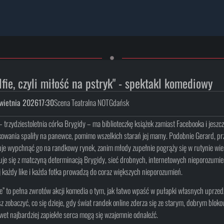
lfie, czyli miłość na pstryk" - spektakl komediowy
wietnia 2026
17:30
Scena Teatralna NOT
Gdańsk
 – trzydziestoletnia córka Brygidy – ma biblioteczkę książek zamiast Facebooka i jeszcz
owania spaliły na panewce, pomimo wszelkich starań jej mamy. Podobnie Gerard, prz
je wypchnąć go na randkowy rynek, zanim młody zupełnie pogrąży się w rutynie wie
uje się z matczyną determinacją Brygidy, sieć drobnych, internetowych nieporozumień
j każdy like i każda fotka prowadzą do coraz większych nieporozumień.
ie” to pełna zwrotów akcji komedia o tym, jak łatwo wpaść w pułapki własnych uprzedz
z zobaczyć, co się dzieje, gdy świat randek online zderza się ze starym, dobrym blokow
wet najbardziej zapiekłe serca mogą się wzajemnie odnaleźć.