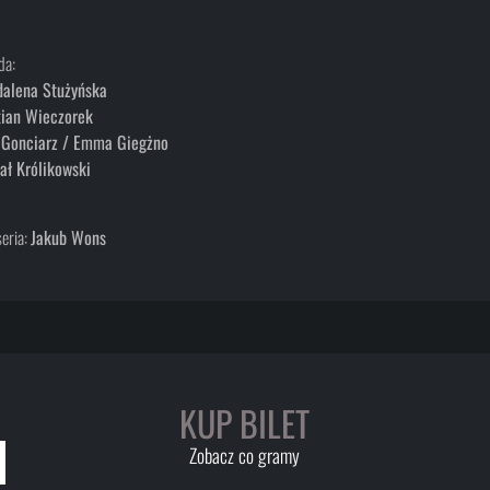
da:
alena Stużyńska
tian Wieczorek
 Gonciarz / Emma Giegżno
ał Królikowski
eria:
Jakub Wons
KUP BILET
Zobacz co gramy