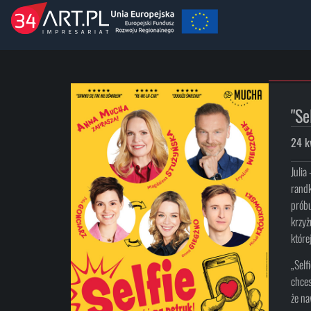
"Se
24 k
Julia
randk
próbu
krzyż
które
„Self
chces
że na