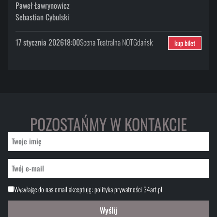
Paweł Ławrynowicz
Sebastian Cybulski
17 stycznia 2026
18:00
Scena Teatralna NOT
Gdańsk
kup bilet
POZOSTAŃMY W KONTAKCIE
Wysyłając do nas email akceptuję:
polityka prywatności 34art.pl
Wyślij