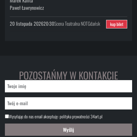
Marek Kalita
Paweł Ławrynowicz
20 listopada 2026
20:30
Scena Teatralna NOT
Gdańsk
kup bilet
POZOSTAŃMY W KONTAKCIE
Wysyłając do nas email akceptuję:
polityka prywatności 34art.pl
Wyślij