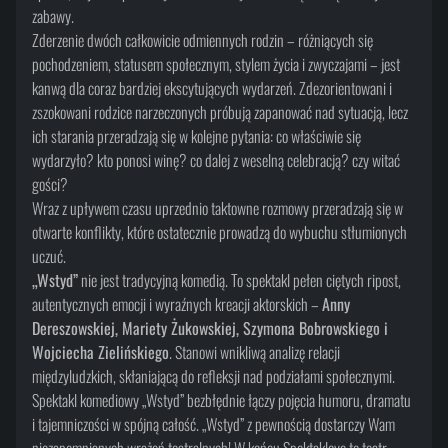
zabawy.
Zderzenie dwóch całkowicie odmiennych rodzin – różniących się
pochodzeniem, statusem społecznym, stylem życia i zwyczajami – jest
kanwą dla coraz bardziej ekscytujących wydarzeń. Zdezorientowani i
zszokowani rodzice narzeczonych próbują zapanować nad sytuacją, lecz
ich starania przeradzają się w kolejne pytania: co właściwie się
wydarzyło? kto ponosi winę? co dalej z weselną celebracją? czy witać
gości?
Wraz z upływem czasu uprzednio taktowne rozmowy przeradzają się w
otwarte konflikty, które ostatecznie prowadzą do wybuchu stłumionych
uczuć.
„Wstyd”
nie jest tradycyjną komedią. To spektakl pełen ciętych ripost,
autentycznych emocji i wyraźnych kreacji aktorskich –
Anny
Dereszowskiej, Mariety Żukowskiej, Szymona Bobrowskiego i
Wojciecha Zielińskiego
. Stanowi wnikliwą analizę relacji
międzyludzkich, skłaniającą do refleksji nad podziałami społecznymi.
Spektakl komediowy „Wstyd” bezbłędnie łączy pojęcia humoru, dramatu
i tajemniczości w spójną całość. „Wstyd” z pewnością dostarczy Wam
niezapomnianych wrażeń teatralnych! W końcu Spektaklove to teatr,