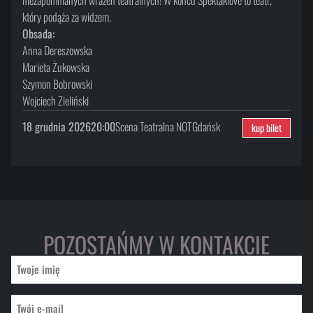
który podąża za widzem.
Obsada:
Anna Dereszowska
Marieta Żukowska
Szymon Bobrowski
Wojciech Zieliński
18 grudnia 2026
20:00
Scena Teatralna NOT
Gdańsk
kup bilet
POZOSTAŃMY W KONTAKCIE