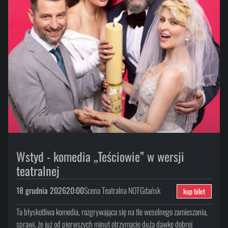
Wstyd - komedia „Teściowie” w wersji
teatralnej
18 grudnia 2026
20:00
Scena Teatralna NOT
Gdańsk
kup bilet
Ta błyskotliwa komedia, rozgrywająca się na tle weselnego zamieszania,
sprawi, że już od pierwszych minut otrzymacie dużą dawkę dobrej