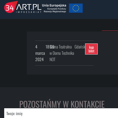
4
18:00
Scena Teatralna
Gdańsk
kup
bilet
marca
w Domu Technika
2024
NOT
POZOSTAŃMY W KONTAKCIE