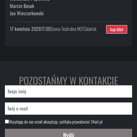
Marcin Bosak
Jan Wieczorkowski
17 kwietnia 2026
17:30
Scena Teatralna NOT
Gdańsk
kup bilet
POZOSTAŃMY W KONTAKCIE
Wysyłając do nas email akceptuję:
polityka prywatności 34art.pl
Wyślij