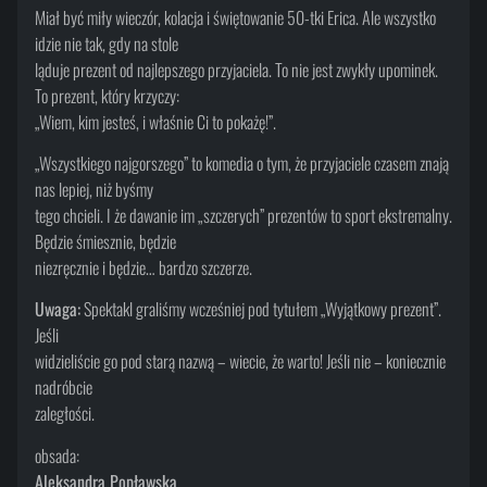
Miał być miły wieczór, kolacja i świętowanie 50-tki Erica. Ale wszystko
idzie nie tak, gdy na stole
ląduje prezent od najlepszego przyjaciela. To nie jest zwykły upominek.
To prezent, który krzyczy:
„Wiem, kim jesteś, i właśnie Ci to pokażę!”.
„Wszystkiego najgorszego” to komedia o tym, że przyjaciele czasem znają
nas lepiej, niż byśmy
tego chcieli. I że dawanie im „szczerych” prezentów to sport ekstremalny.
Będzie śmiesznie, będzie
niezręcznie i będzie… bardzo szczerze.
Uwaga:
Spektakl graliśmy wcześniej pod tytułem „Wyjątkowy prezent”.
Jeśli
widzieliście go pod starą nazwą – wiecie, że warto! Jeśli nie – koniecznie
nadróbcie
zaległości.
obsada:
Aleksandra Popławska