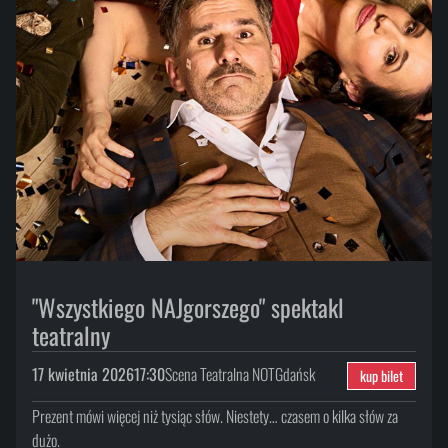
"Wszystkiego NAJgorszego" spektakl
teatralny
17 kwietnia 2026
17:30
Scena Teatralna NOT
Gdańsk
kup bilet
Prezent mówi więcej niż tysiąc słów. Niestety… czasem o kilka słów za
dużo.