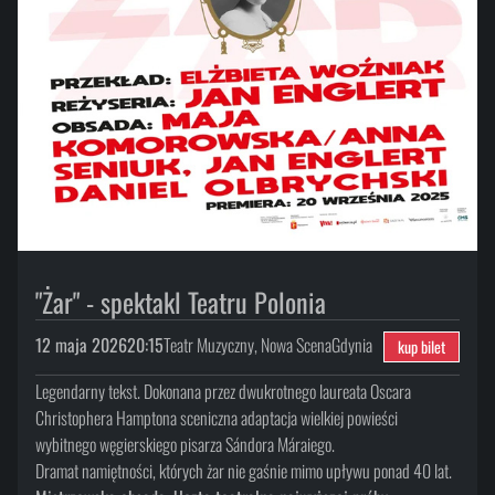
"Żar" - spektakl Teatru Polonia
12 maja 2026
20:15
Teatr Muzyczny, Nowa Scena
Gdynia
kup bilet
Legendarny tekst. Dokonana przez dwukrotnego laureata Oscara
Christophera Hamptona sceniczna adaptacja wielkiej powieści
wybitnego węgierskiego pisarza Sándora Máraiego.
Dramat namiętności, których żar nie gaśnie mimo upływu ponad 40 lat.