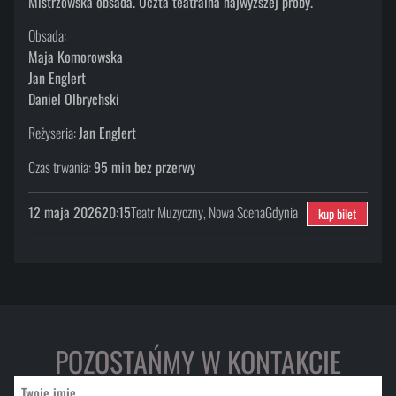
Mistrzowska obsada. Uczta teatralna najwyższej próby.
Obsada:
Maja Komorowska
Jan Englert
Daniel Olbrychski
Reżyseria:
Jan Englert
Czas trwania:
95 min bez przerwy
12 maja 2026
20:15
Teatr Muzyczny, Nowa Scena
Gdynia
kup bilet
POZOSTAŃMY W KONTAKCIE