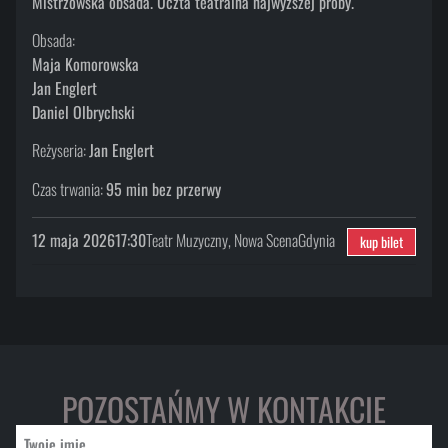
Mistrzowska obsada. Uczta teatralna najwyższej próby.
Obsada:
Maja Komorowska
Jan Englert
Daniel Olbrychski
Reżyseria:
Jan Englert
Czas trwania:
95 min bez przerwy
12 maja 2026
17:30
Teatr Muzyczny, Nowa Scena
Gdynia
kup bilet
POZOSTAŃMY W KONTAKCIE