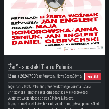
"Żar" - spektakl Teatru Polonia
12 maja 2026
17:30
Teatr Muzyczny, Nowa Scena
Gdynia
kup bilet
Legendarny tekst. Dokonana przez dwukrotnego laureata Oscara
Christophera Hamptona sceniczna adaptacja wielkiej powieści
wybitnego węgierskiego pisarza Sándora Máraiego.
Dramat namiętności, których żar nie gaśnie mimo upływu ponad 40 lat.