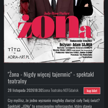
"Żona - Nigdy więcej tajemnic" - spektakl
teatralny
28 listopada 2026
18:30
Scena Teatralna NOT
Gdańsk
kup bilet
Czy myślisz, że jedno wyznanie mogłoby zburzyć cały Twój świat?
Spektakl „żONa” to emocjonalny rollercoaster, który stawia