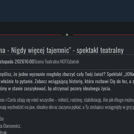
na - Nigdy więcej tajemnic" - spektakl teatralny
istopada 2026
16:00
Scena Teatralna NOT
Gdańsk
myślisz, że jedno wyznanie mogłoby zburzyć cały Twój świat? Spektakl „żONa”
 właśnie to pytanie. Zobacz wciągającą historię, która rozbawi Cię do łez, a 
eśmy w stanie zaryzykować, by utrzymać pozory idealnego życia.
ois i Carla zdają się mieć wszystko – miłość, rodzinę, stabilizację. Ale jak długo 
nają wychodzić na jaw, idealny obraz zaczyna pękać, a Ty zostajesz wciągnięty w grę
da:
ta Dancewicz,
 Polk,