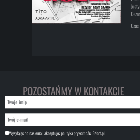
Justy
Cezar
Czas 
POZOSTAŃMY W KONTAKCIE
Wysyłając do nas email akceptuję:
polityka prywatności 34art.pl