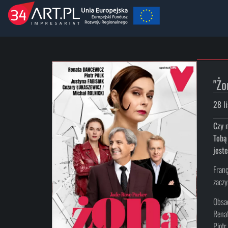
"Żo
28 l
Czy 
Tobą
jest
Franç
zaczy
Obsa
Rena
Piotr