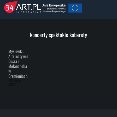
koncerty spektakle kabarety
Myslovitz.
Alternatywna
Dusza i
Melancholia
w
Brzmieniach.
28 lutego
2024