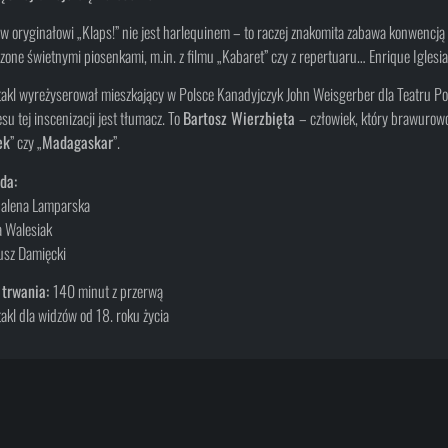
 oryginałowi „Klaps!” nie jest harlequinem – to raczej znakomita zabawa konwencją 
zone świetnymi piosenkami, m.in. z filmu „Kabaret” czy z repertuaru… Enrique Iglesia
akl wyreżyserował mieszkający w Polsce Kanadyjczyk John Weisgerber dla Teatru Po
su tej inscenizacji jest tłumacz. To
Bartosz Wierzbięta
– człowiek, który brawurowo 
ek
” czy „
Madagaskar
”.
da:
alena Lamparska
 Walesiak
usz Damięcki
 trwania:
140 minut z przerwą
akl dla widzów od 18. roku życia