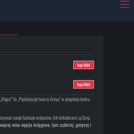
kup bilet
kup bilet
„Klaps!” to „Pięćdziesiąt twarzy Greya” w adaptacji teatru
pisywać swoje fantazje erotyczne. Ich bohaterami są Grey,
więcej wina wypija księgowa, tym szybciej, goręcej i