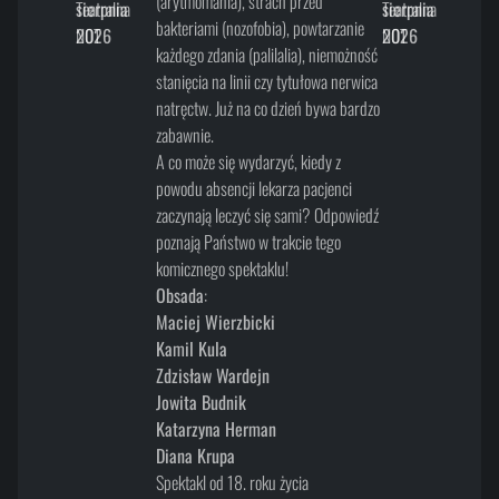
(arytmomania), strach przed
sierpnia
Teatralna
sierpnia
Teatralna
bakteriami (nozofobia), powtarzanie
2026
NOT
2026
NOT
każdego zdania (palilalia), niemożność
stanięcia na linii czy tytułowa nerwica
natręctw. Już na co dzień bywa bardzo
zabawnie.
A co może się wydarzyć, kiedy z
powodu absencji lekarza pacjenci
zaczynają leczyć się sami? Odpowiedź
poznają Państwo w trakcie tego
komicznego spektaklu!
Obsada
:
Maciej Wierzbicki
Kamil Kula
Zdzisław Wardejn
Jowita Budnik
Katarzyna Herman
Diana Krupa
Spektakl od 18. roku życia