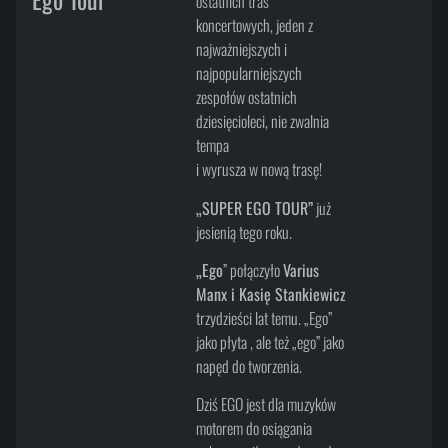
ostatnich tras
koncertowych, jeden z
najważniejszych i
najpopularniejszych
zespołów ostatnich
dziesięcioleci, nie zwalnia
tempa
i wyrusza w nową trasę!
„SUPER EGO TOUR”
już
jesienią tego roku.
„Ego
” połączyło
Varius
Manx i Kasię Stankiewicz
trzydzieści lat temu. „Ego”
jako płyta , ale też „ego” jako
napęd do tworzenia.
Dziś EGO jest dla muzyków
motorem do osiągania