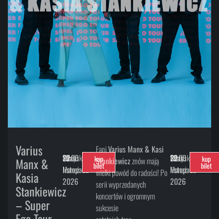
Varius
Fani
Varius Manx & Kasi
22
19:00
Stary
Gdańsk
22
19:00
Stary
Gdańsk
kup
kup
Manx &
Stankiewicz
znów mają
bilet
bilet
listopada
Maneż
listopada
Maneż
wielki powód do radości! Po
Kasia
2026
2026
serii wyprzedanych
Stankiewicz
koncertów i ogromnym
– Super
sukcesie
Ego Tour