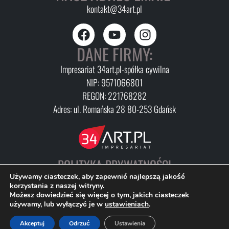
kontakt@34art.pl
DANE FIRMY:
Impresariat 34art.pl-spółka cywilna
NIP: 9571066801
REGON: 221768282
Adres: ul. Romańska 28 80-253 Gdańsk
POLITYKA PRYWATNOŚCI
FAQ
Używamy ciasteczek, aby zapewnić najlepszą jakość
korzystania z naszej witryny.
Możesz dowiedzieć się więcej o tym, jakich ciasteczek
używamy, lub wyłączyć je w
ustawieniach
.
Akceptuj
Odrzuć
Ustawienia
START
MENU
KOSZYK
VOUCHERY
BILETY