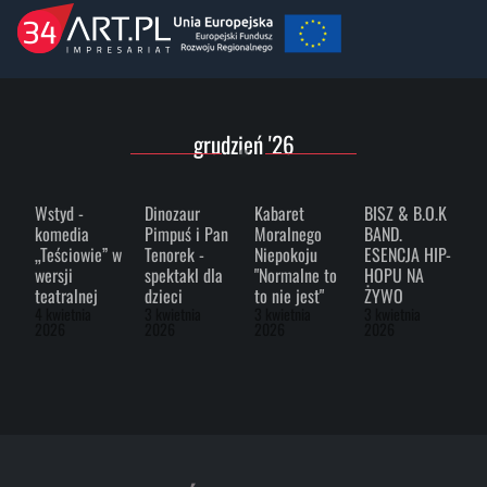
grudzień '26
Wstyd -
Dinozaur
Kabaret
BISZ & B.O.K
komedia
Pimpuś i Pan
Moralnego
BAND.
„Teściowie” w
Tenorek -
Niepokoju
ESENCJA HIP-
wersji
spektakl dla
"Normalne to
HOPU NA
teatralnej
dzieci
to nie jest"
ŻYWO
4 kwietnia
3 kwietnia
3 kwietnia
3 kwietnia
2026
2026
2026
2026