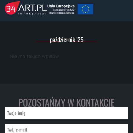
październik '25
Nie ma takich wpisów
POZOSTAŃMY W KONTAKCIE