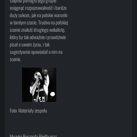
stopniu pomogło jego grupie
osiągnąć rozpoznawalność i bardzo
duży sukces, jak na polskie warunki
w tamtym czasie. Trudno na polskiej
scenie znaleźć drugiego wokalistę,
który by tak odważnie i prawdziwie
pisał o swoim życiu, i tak
sugestywnie opowiadał o nim na
scenie.
Foto: Materiały zespołu
Muzyka Ryszarda Riedla oraz