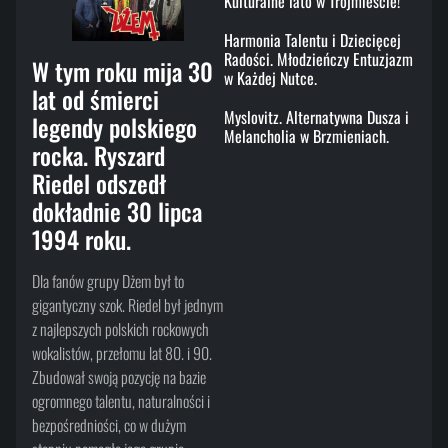
Kulturalne lato w Trójmieście!
Harmonia Talentu i Dziecięcej
Radości. Młodzieńczy Entuzjazm
W tym roku mija 30
w Każdej Nutce.
lat od śmierci
Myslovitz. Alternatywna Dusza i
legendy polskiego
Melancholia w Brzmieniach.
rocka. Ryszard
Riedel odszedł
dokładnie 30 lipca
1994 roku.
Dla fanów grupy Dżem był to
gigantyczny szok. Riedel był jednym
z najlepszych polskich rockowych
wokalistów, przełomu lat 80. i 90.
Zbudował swoją pozycję na bazie
ogromnego talentu, naturalności i
bezpośredniości, co w dużym