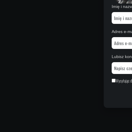
Imię i naz
Adres e-ma
Lubisz konc
Wysyłając d